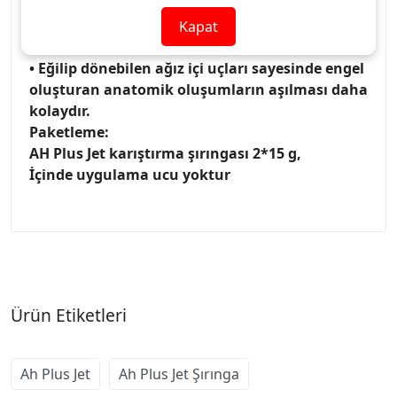
• Ah plus Jet sayesinde uygulama kolaylığı
şırınga form karışımın homojen olmasına
Kapat
olanak tanır.
• Eğilip dönebilen ağız içi uçları sayesinde engel
oluşturan anatomik oluşumların aşılması daha
kolaydır.
Paketleme:
AH Plus Jet karıştırma şırıngası 2*15 g,
İçinde uygulama ucu yoktur
Ürün Etiketleri
Ah Plus Jet
Ah Plus Jet Şırınga