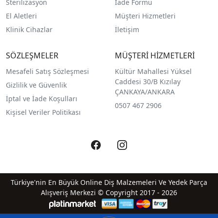
Sterilizasyon
İade Formu
El Aletleri
Müşteri Hizmetleri
Klinik Cihazlar
İletişim
SÖZLEŞMELER
MÜŞTERİ HİZMETLERİ
Mesafeli Satış Sözleşmesi
Kültür Mahallesi Yüksel
Caddesi 30/B Kızılay
Gizlilik ve Güvenlik
ÇANKAYA/ANKARA
İptal ve İade Koşulları
0507 467 2906
Kişisel Veriler Politikası
Türkiye'nin En Büyük Online Diş Malzemeleri Ve Yedek Parça
Alışveriş Merkezi © Copyright 2017 - 2026