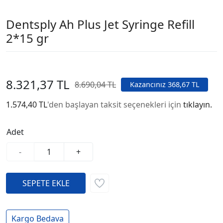
Dentsply Ah Plus Jet Syringe Refill
2*15 gr
8.321,37 TL
8.690,04 TL
Kazancınız 368,67 TL
1.574,40 TL
'den başlayan taksit seçenekleri için
tıklayın.
Adet
-
+
Kargo Bedava