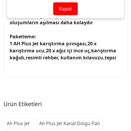
Şırınga form karışımın homojen olmasına
olanak tanır. Eğilip dönebilen ağız içi uçları
Kapat
sayesinde engel oluşturan anatomik
oluşumların aşılması daha kolaydır
Paketleme:
1 AH Plus Jet karıştırma şırıngası,20 x
karıştırma ucu,20 x ağız içi ince uç,karıştırma
kağıdı,resimli rehber, kullanım kılavuzu,tepsi
Ürün Etiketleri
Ah Plus Jet
Ah Plus Jet Kanal Dolgu Patı