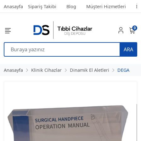
Anasayfa
Sipariş Takibi
Blog
Müşteri Hizmetleri
İl
0
ARA
Anasayfa
Klinik Cihazlar
Dinamik El Aletleri
DEGA