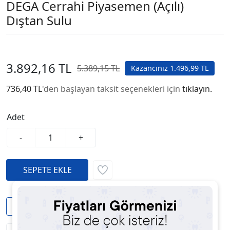
DEGA Cerrahi Piyasemen (Açılı)
Dıştan Sulu
3.892,16 TL
5.389,15 TL
Kazancınız 1.496,99 TL
736,40 TL
'den başlayan taksit seçenekleri için
tıklayın.
Adet
-
+
Kargo Bedava