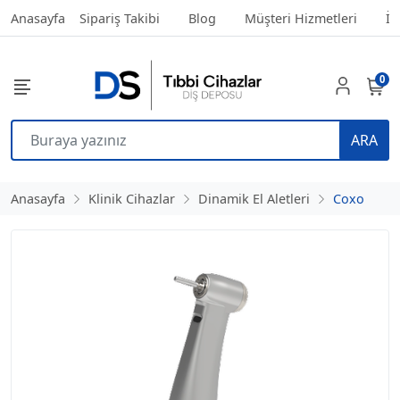
Anasayfa
Sipariş Takibi
Blog
Müşteri Hizmetleri
İl
0
ARA
Anasayfa
Klinik Cihazlar
Dinamik El Aletleri
Coxo