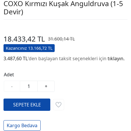
COXO Kırmızı Kuşak Anguldruva (1-5
Devir)
18.433,42 TL
31.600,14 TL
Kazancınız 13.166,72 TL
3.487,60 TL
'den başlayan taksit seçenekleri için
tıklayın.
Adet
-
+
Kargo Bedava