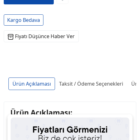
Kargo Bedava
Fiyatı Düşünce Haber Ver
Ürün Açıklaması
Taksit / Ödeme Seçenekleri
Ürü
Ürün Açıklaması:
Coxo CX207-G Sirona Tip Kuplingli Aeratör, diş
hekimliği pratiğinizde mükemmel bir performans
sunan, yüksek kaliteli bir aeratördür. Özellikle