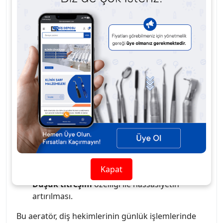
Sirona tip kuplaj sistemi ile uyumlu olarak
tasarlanmıştır, bu sayede çeşitli diş hekimliği
cihazları ile kolayca entegrasyon sağlar. Kompakt
ve dayanıklı yapısı, uzun süreli kullanımda bile
yüksek verimlilik sağlar. Diş tedavi süreçlerinde
etkinliği artıran bu aeratör, hem konfor hem de
hız açısından pratik çözümler sunar.
Yüksek performanslı
ve
gelişmiş tasarım
.
Sirona tipi kupling uyumu
, farklı cihazlarla
sorunsuz entegrasyon.
Ergonomik yapısı
sayesinde uzun süreli
kullanımlarda bile rahatlık.
Kapat
Düşük titreşim
özelliği ile hassasiyetin
artırılması.
Bu aeratör, diş hekimlerinin günlük işlemlerinde