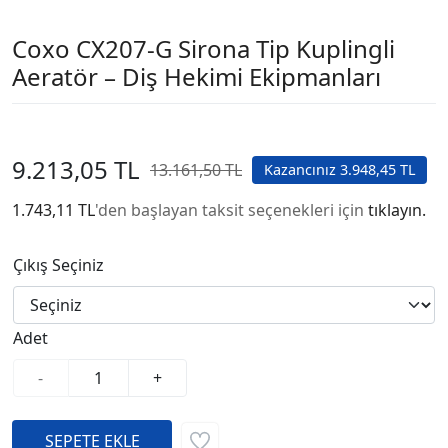
Coxo CX207-G Sirona Tip Kuplingli
Aeratör – Diş Hekimi Ekipmanları
9.213,05 TL
13.161,50 TL
Kazancınız 3.948,45 TL
1.743,11 TL
'den başlayan taksit seçenekleri için
tıklayın.
Çıkış Seçiniz
Adet
-
+