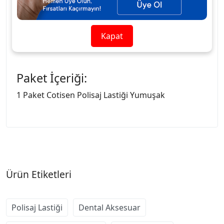
minimize ederek doğal diş yapısına zarar
vermeden etkin polisaj imkânı sunar. Diş
hekimlerinin klinik uygulamalarında pratik,
Kapat
güvenilir ve uzun ömürlü bir çözümdür.
Paket İçeriği:
1 Paket Cotisen Polisaj Lastiği Yumuşak
Ürün Etiketleri
Polisaj Lastiği
Dental Aksesuar