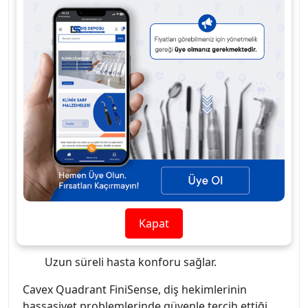
Özel formülü sayesinde dentin tübüllerini
tıkayarak sinir uçlarının uyarılmasını engeller,
böylece ağrı ve hassasiyet hissini azaltır. Kolay
uygulanabilir yapısı sayesinde kliniklerde hızlı
çözüm sunar ve hasta konforunu artırır.
Hızlı ve etkili hassasiyet giderme.
Dentin tübüllerini kapatarak sinir uyarısını
engelleme.
Beyazlatma, temizlik ve restoratif işlemler
sonrası ideal kullanım.
Kapat
Kolay ve hızlı klinik uygulama.
Uzun süreli hasta konforu sağlar.
Cavex Quadrant FiniSense, diş hekimlerinin
hassasiyet problemlerinde güvenle tercih ettiği