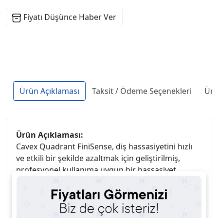
Fiyatı Düşünce Haber Ver
Ürün Açıklaması
Taksit / Ödeme Seçenekleri
Ürü
Ürün Açıklaması:
Cavex Quadrant FiniSense, diş hassasiyetini hızlı
ve etkili bir şekilde azaltmak için geliştirilmiş,
profesyonel kullanıma uygun bir hassasiyet
giderici solüsyondur. Özellikle diş beyazlatma,
restoratif tedavi, periodontal uygulamalar ve diş
taşı temizliği sonrası oluşan hassasiyetin
önlenmesi ve giderilmesinde etkilidir.