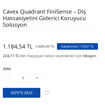
Cavex Quadrant FiniSense – Diş
Hassasiyetini Giderici Koruyucu
Solüsyon
1.184,54 TL
1.300,35 TL
Kazancınız 115,81 TL
224,11 TL
'den başlayan taksit seçenekleri için
tıklayın.
Adet
-
+