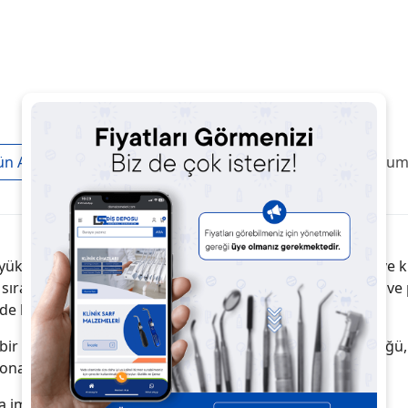
ün Açıklaması
Taksit / Ödeme Seçenekleri
Ürün Yoruml
üksek hassasiyet ve boyutsal stabilite sunan, güvenilir ve k
sırasında yeterli çalışma zamanı sağlar. Yumuşak kıvamı ve
e kaliteli sonuçlar elde edilmesine yardımcı olur.
 bir kıvam elde edilmesini sağlar. Yüksek detay çözünürlüğü,
syona uğramadan daha uzun süre saklanabilir.
a imkânı.