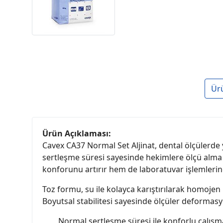
Ür
Ürün Açıklaması:
Cavex CA37 Normal Set Aljinat, dental ölçülerde y
sertleşme süresi sayesinde hekimlere ölçü alma 
konforunu artırır hem de laboratuvar işlemlerind
Toz formu, su ile kolayca karıştırılarak homojen
Boyutsal stabilitesi sayesinde ölçüler deforma
Normal sertleşme süresi ile konforlu çalışm