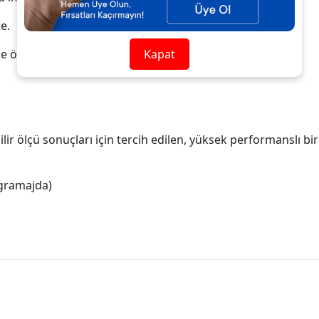
e.
 özelliği.
Kapat
lir ölçü sonuçları için tercih edilen, yüksek performanslı bi
 gramajda)