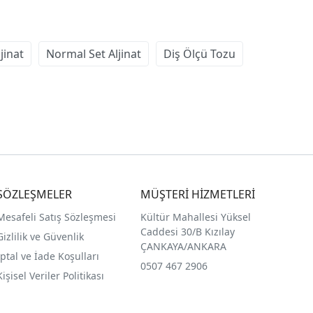
jinat
Normal Set Aljinat
Diş Ölçü Tozu
SÖZLEŞMELER
MÜŞTERİ HİZMETLERİ
Mesafeli Satış Sözleşmesi
Kültür Mahallesi Yüksel
Caddesi 30/B Kızılay
Gizlilik ve Güvenlik
ÇANKAYA/ANKARA
İptal ve İade Koşulları
0507 467 2906
Kişisel Veriler Politikası