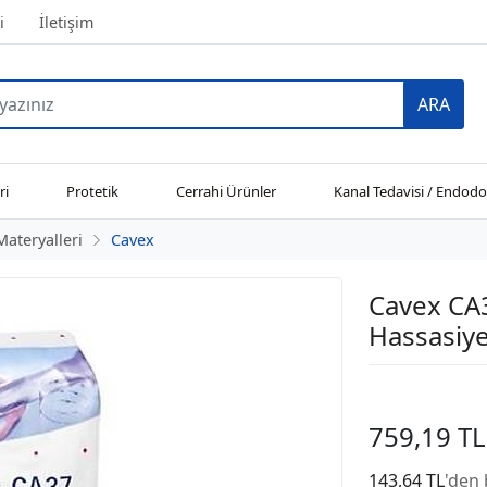
i
İletişim
ARA
ri
Protetik
Cerrahi Ürünler
Kanal Tedavisi / Endodo
Materyalleri
Cavex
Cavex CA3
Hassasiye
759,19 TL
143,64 TL
'den 