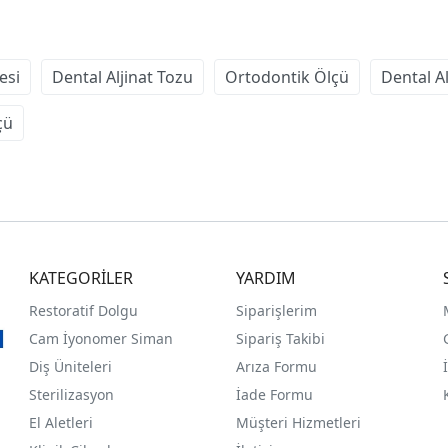
esi
Dental Aljinat Tozu
Ortodontik Ölçü
Dental Al
çü
KATEGORİLER
YARDIM
Restoratif Dolgu
Siparişlerim
Cam İyonomer Siman
Sipariş Takibi
Diş Üniteleri
Arıza Formu
Sterilizasyon
İade Formu
El Aletleri
Müşteri Hizmetleri