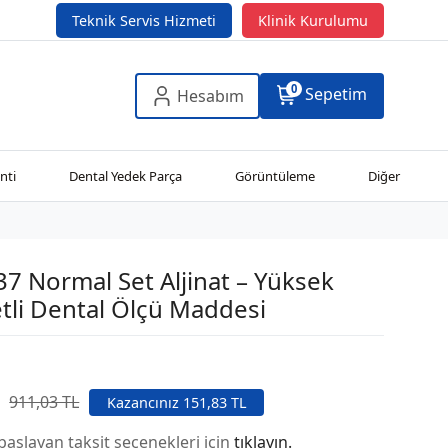
Teknik Servis Hizmeti
Klinik Kurulumu
0
Sepetim
Hesabım
nti
Dental Yedek Parça
Görüntüleme
Diğer
7 Normal Set Aljinat – Yüksek
tli Dental Ölçü Maddesi
911,03 TL
Kazancınız 151,83 TL
başlayan taksit seçenekleri için
tıklayın.