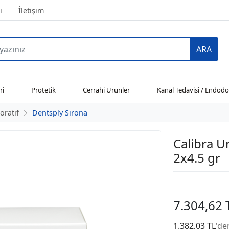
i
İletişim
ARA
ri
Protetik
Cerrahi Ürünler
Kanal Tedavisi / Endodo
oratif
Dentsply Sirona
Calibra U
2x4.5 gr
7.304,62 
1.382,03 TL
'de