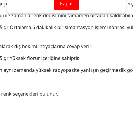
geçmekte olup jel fazında frezsiz ve stressiz bir temizlik gerçe
Kapat
eği ile zamanla renk değişimini tamamen ortadan kaldırabilm
4.5 gr Ortalama 6 dakikalık bir simantasyon işlemi sonrası 
larak diş hekimi ihtiyaçlarına cevap verir.
 gr Yüksek florür içeriğine sahiptir.
ırken aynı zamanda yüksek radyopasite yani ışın geçirmezlik gös
 renk seçenekleri bulunur.