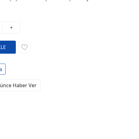
+
a
şünce Haber Ver