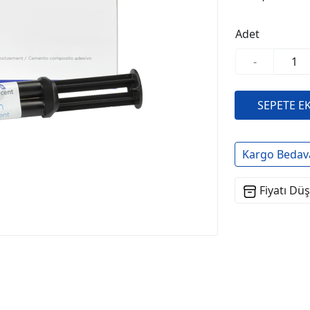
Adet
-
Kargo Bedav
Fiyatı Dü