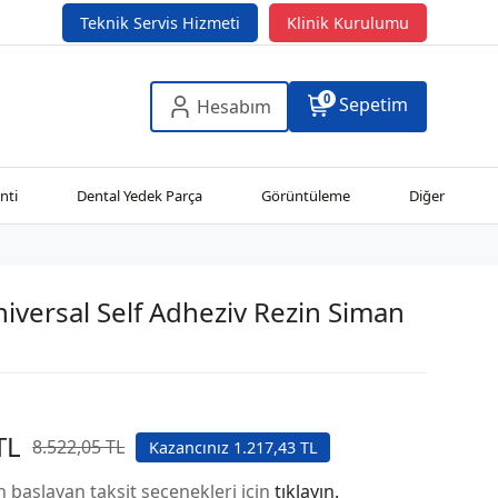
Teknik Servis Hizmeti
Klinik Kurulumu
0
Sepetim
Hesabım
nti
Dental Yedek Parça
Görüntüleme
Diğer
niversal Self Adheziv Rezin Siman
TL
8.522,05 TL
Kazancınız 1.217,43 TL
n başlayan taksit seçenekleri için
tıklayın.