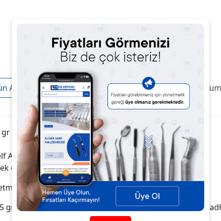
ün Açıklaması
Taksit / Ödeme Seçenekleri
Ürün Yoruml
 gr
elf Adheziv Dual Cure Rezin Simandır.
le pek çok restorasyonu simante edebilmek mümkündür.
 etmek için en doğru seçimdir.
.5 gr Tek adımlı simantasyon sayesinde ek aşındırıcı veya ad