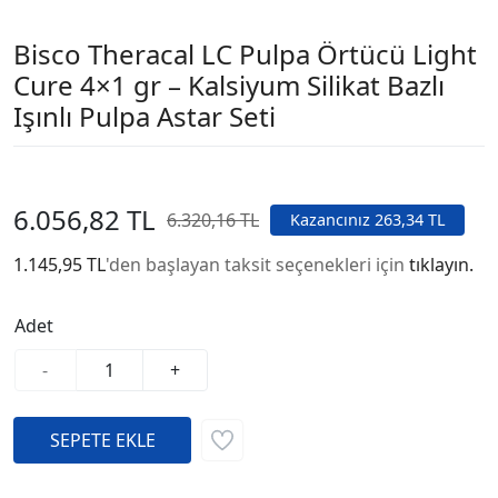
Bisco Theracal LC Pulpa Örtücü Light
Cure 4×1 gr – Kalsiyum Silikat Bazlı
Işınlı Pulpa Astar Seti
6.056,82 TL
6.320,16 TL
Kazancınız 263,34 TL
1.145,95 TL
'den başlayan taksit seçenekleri için
tıklayın.
Adet
-
+