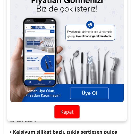
sertleşen (light cure) bir pulpa astarıdır. Bu set,
dört adet 1 gramlık şırınga formunda ürün içerir
ve hem bireysel hem de çoklu uygulamalarda
kullanım kolaylığı sağlar.
Yüksek kalsiyum salınımı ile pulpa iyileşmesini
teşvik ederken, florür salınımı sayesinde sekonder
çürük oluşumunu önlemeye yardımcı olur.
Hidroksilapatit oluşumunu destekleyen formülü,
dentin köprülenmesini artırır ve restoratif
uygulamalarda ideal bir zemin hazırlar.
Nemli ortamlarda dahi etkin performans gösteren
bu ürün, mükemmel kenar adaptasyonu ve ışıkla
hızlı polimerizasyon özellikleriyle öne çıkar.
Kompozit materyallerle kimyasal bağ kurar ve diş
Kapat
hekimliğinde vital pulpa koruması için güvenle
tercih edilir.
• Kalsiyum silikat bazlı, ışıkla sertleşen pulpa