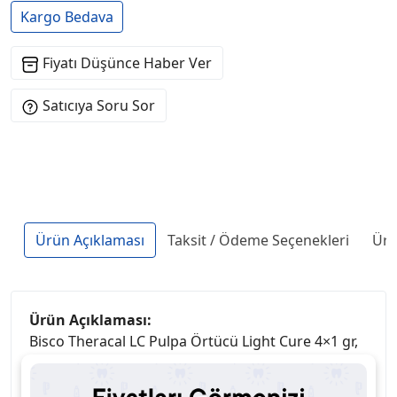
Kargo Bedava
Fiyatı Düşünce Haber Ver
Satıcıya Soru Sor
Ürün Açıklaması
Taksit / Ödeme Seçenekleri
Ürü
Ürün Açıklaması:
Bisco Theracal LC Pulpa Örtücü Light Cure 4×1 gr,
doğrudan ve dolaylı pulpa örtü işlemleri için
geliştirilmiş, kalsiyum silikat bazlı ve ışıkla