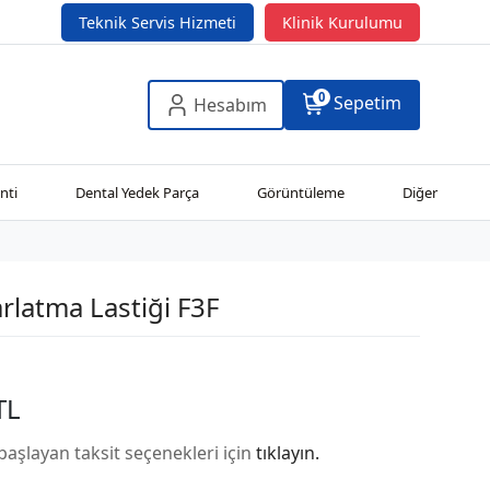
Teknik Servis Hizmeti
Klinik Kurulumu
0
Sepetim
Hesabım
nti
Dental Yedek Parça
Görüntüleme
Diğer
rlatma Lastiği F3F
TL
başlayan taksit seçenekleri için
tıklayın.