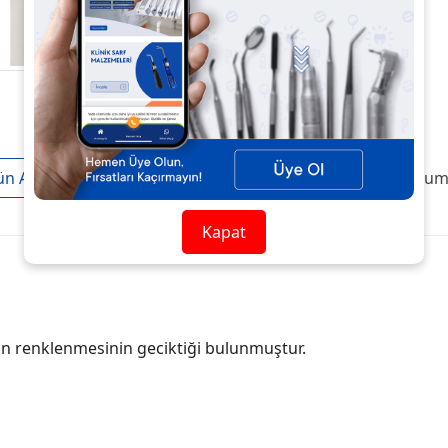
ün Açıklaması
Taksit / Ödeme Seçenekleri
Ürün Yoruml
Kapat
rin renklenmesinin geciktiği bulunmuştur.