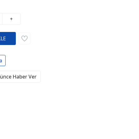
+
a
şünce Haber Ver